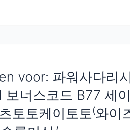
ten voor:
파워사다리
OM 보너스코드 B77 
츠토토케이토토⁽와이