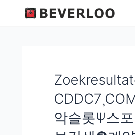
Ga
naar
de
inhoud
Zoekresulta
CDDC7¸C
악슬롯Ѱ스포