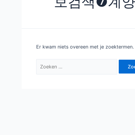
보검색❼계양
Er kwam niets overeen met je zoektermen.
Zoek
naar: